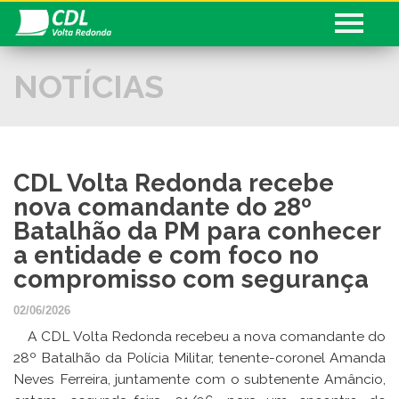
NOTÍCIAS
Conheça a CDL
Serviços
CDL informa
CDL Volta Redonda recebe
Associado
nova comandante do 28º
Fale com a CDL
Batalhão da PM para conhecer
a entidade e com foco no
Sua História!
compromisso com segurança
Seja Associado
02/06/2026
A CDL Volta Redonda recebeu a nova comandante do
Cadastre seu Currículo
28º Batalhão da Polícia Militar, tenente-coronel Amanda
Neves Ferreira, juntamente com o subtenente Amâncio,