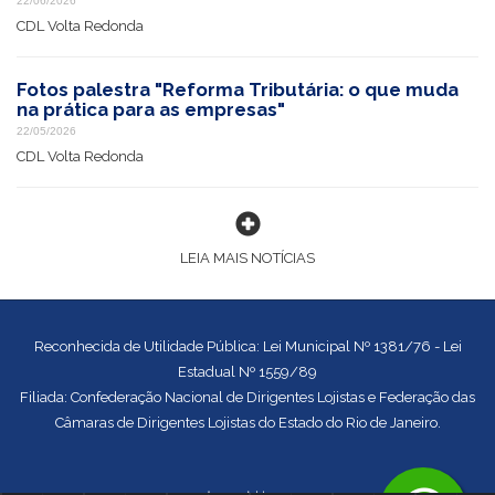
22/06/2026
CDL Volta Redonda
Fotos palestra "Reforma Tributária: o que muda
na prática para as empresas"
22/05/2026
CDL Volta Redonda
LEIA MAIS NOTÍCIAS
Reconhecida de Utilidade Pública: Lei Municipal Nº 1381/76 - Lei
Estadual Nº 1559/89
Filiada: Confederação Nacional de Dirigentes Lojistas e Federação das
Câmaras de Dirigentes Lojistas do Estado do Rio de Janeiro.