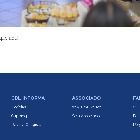
ique aqui.
CDL INFORMA
ASSOCIADO
FA
Notícias
2ª Via de Boleto
CDL
Clipping
Seja Associado
Fal
Revista O Lojista
Per