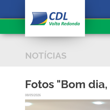
Conheça a CDL
Serviços
CDL informa
Associado
NOTÍCIAS
Fale com a CDL
Sua História!
Fotos "Bom dia,
Seja Associado
Cadastre seu Currículo
08/05/2026