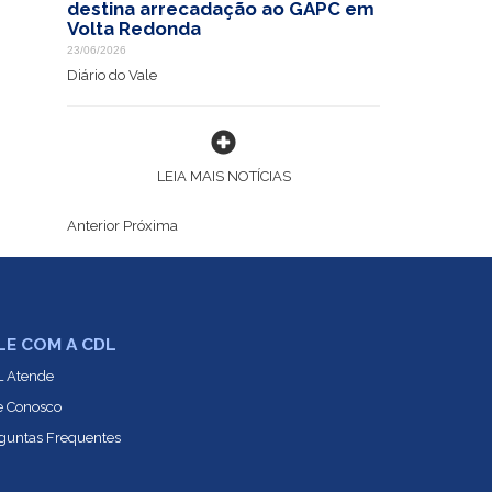
destina arrecadação ao GAPC em
Volta Redonda
23/06/2026
Diário do Vale
LEIA MAIS NOTÍCIAS
Anterior
Próxima
LE COM A CDL
 Atende
e Conosco
guntas Frequentes