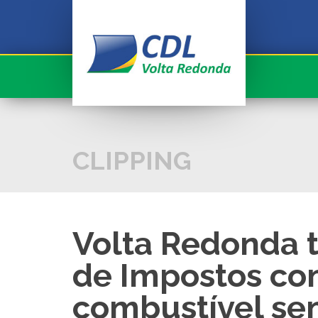
Conheça a CDL
Serviços
CDL informa
Associado
CLIPPING
Fale com a CDL
Sua História!
Volta Redonda t
Seja Associado
de Impostos co
Cadastre seu Currículo
combustível se