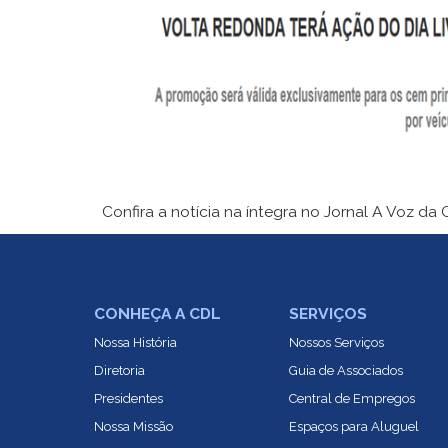
Confira a notícia na íntegra no Jornal A Voz da
CONHEÇA A CDL
SERVIÇOS
Nossa História
Nossos Serviços
Diretoria
Guia de Associados
Presidentes
Central de Empregos
Nossa Missão
Espaços para Aluguel