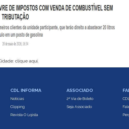
 Cidade:
clique aqui.
CDL INFORMA
ASSOCIADO
FA
Notícias
2ª Via de Boleto
CDL
Clipping
Seja Associado
Fal
Revista O Lojista
Per