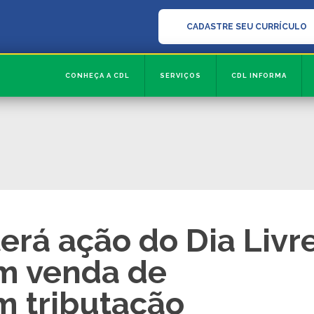
CADASTRE SEU CURRÍCULO
CONHEÇA A CDL
SERVIÇOS
CDL INFORMA
erá ação do Dia Livr
m venda de
m tributação