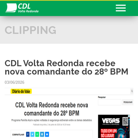
CLIPPING
Conheça a CDL
Serviços
CDL informa
CDL Volta Redonda recebe
Associado
nova comandante do 28º BPM
Fale com a CDL
03/06/2026
Sua História!
Seja Associado
Cadastre seu Currículo