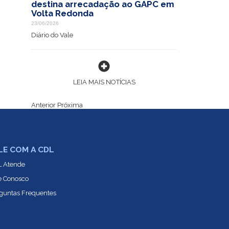
destina arrecadação ao GAPC em
Volta Redonda
23/06/2026
Diário do Vale
LEIA MAIS NOTÍCIAS
Anterior
Próxima
LE COM A CDL
 Atende
e Conosco
guntas Frequentes