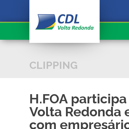
Conheça a CDL
Serviços
CDL informa
Associado
CLIPPING
Fale com a CDL
Sua História!
H.FOA participa
Seja Associado
Volta Redonda e
Cadastre seu Currículo
com empresário