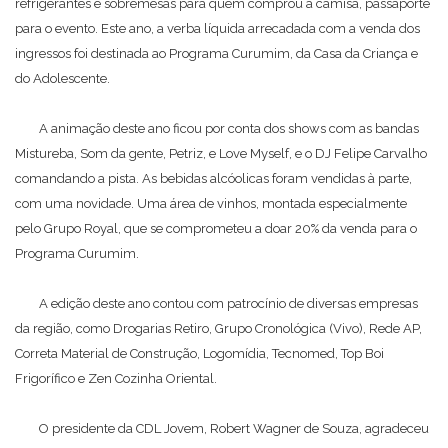
refrigerantes e sobremesas para quem comprou a camisa, passaporte
para o evento. Este ano, a verba líquida arrecadada com a venda dos
ingressos foi destinada ao Programa Curumim, da Casa da Criança e
do Adolescente.
A animação deste ano ficou por conta dos shows com as bandas
Mistureba, Som da gente, Petriz, e Love Myself, e o DJ Felipe Carvalho
comandando a pista. As bebidas alcóolicas foram vendidas à parte,
com uma novidade. Uma área de vinhos, montada especialmente
pelo Grupo Royal, que se comprometeu a doar 20% da venda para o
Programa Curumim.
A edição deste ano contou com patrocínio de diversas empresas
da região, como Drogarias Retiro, Grupo Cronológica (Vivo), Rede AP,
Correta Material de Construção, Logomídia, Tecnomed, Top Boi
Frigorífico e Zen Cozinha Oriental.
O presidente da CDL Jovem, Robert Wagner de Souza, agradeceu