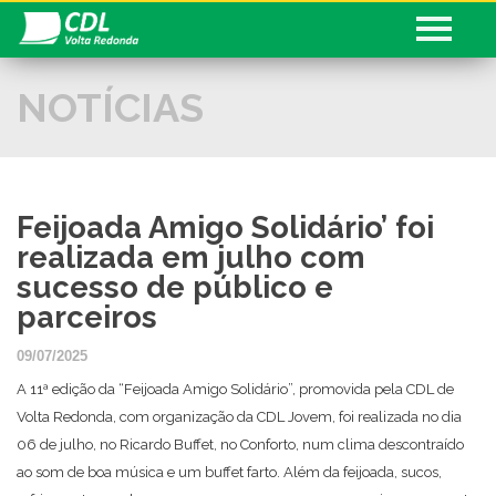
NOTÍCIAS
Conheça a CDL
Serviços
CDL informa
Feijoada Amigo Solidário’ foi
Associado
realizada em julho com
Fale com a CDL
sucesso de público e
parceiros
Sua História!
09/07/2025
Seja Associado
A 11ª edição da “Feijoada Amigo Solidário”, promovida pela CDL de
Volta Redonda, com organização da CDL Jovem, foi realizada no dia
Cadastre seu Currículo
06 de julho, no Ricardo Buffet, no Conforto, num clima descontraído
ao som de boa música e um buffet farto. Além da feijoada, sucos,