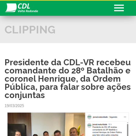
CLIPPING
Conheça a CDL
Serviços
CDL informa
Presidente da CDL-VR recebeu
Associado
comandante do 28º Batalhão e
Fale com a CDL
coronel Henrique, da Ordem
Pública, para falar sobre ações
Sua História!
conjuntas
Seja Associado
19/03/2025
Cadastre seu Currículo